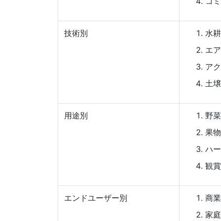
コミ
技術別
水耕
エア
アク
土壌
用途別
野菜
果物
ハー
観賞
エンドユーザー別
商業
家庭