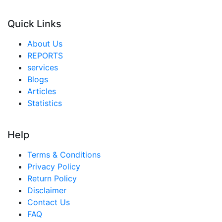
オーストラリア 都市農業市場
Quick Links
シンガポール 都市農業市場
About Us
東南アジア 都市農業市場
REPORTS
services
中東・アフリカ 都市農業市場
Blogs
アラブ首長国連邦 都市農業市場
Articles
Statistics
サウジアラビア 都市農業市場
南アフリカ 都市農業市場
Help
エジプト 都市農業市場
Terms & Conditions
ナイジェリア 都市農業市場
Privacy Policy
トルコ 都市農業市場
Return Policy
Disclaimer
中南米 都市農業市場
Contact Us
ブラジル 都市農業市場
FAQ