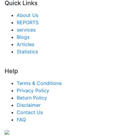
Quick Links
シンガポール 都市農業市場
About Us
東南アジア 都市農業市場
REPORTS
services
中東・アフリカ 都市農業市場
Blogs
アラブ首長国連邦 都市農業市場
Articles
Statistics
サウジアラビア 都市農業市場
南アフリカ 都市農業市場
Help
エジプト 都市農業市場
Terms & Conditions
ナイジェリア 都市農業市場
Privacy Policy
トルコ 都市農業市場
Return Policy
Disclaimer
中南米 都市農業市場
Contact Us
ブラジル 都市農業市場
FAQ
メキシコ 都市農業市場