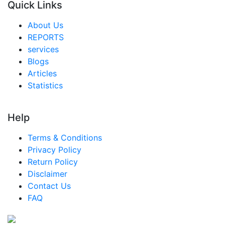
Quick Links
シンガポール 都市農業市場
About Us
東南アジア 都市農業市場
REPORTS
services
中東・アフリカ 都市農業市場
Blogs
アラブ首長国連邦 都市農業市場
Articles
Statistics
サウジアラビア 都市農業市場
南アフリカ 都市農業市場
Help
エジプト 都市農業市場
Terms & Conditions
ナイジェリア 都市農業市場
Privacy Policy
トルコ 都市農業市場
Return Policy
Disclaimer
中南米 都市農業市場
Contact Us
ブラジル 都市農業市場
FAQ
メキシコ 都市農業市場