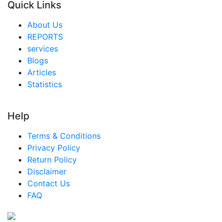
Quick Links
シンガポール 都市農業市場
About Us
東南アジア 都市農業市場
REPORTS
services
中東・アフリカ 都市農業市場
Blogs
アラブ首長国連邦 都市農業市場
Articles
Statistics
サウジアラビア 都市農業市場
南アフリカ 都市農業市場
Help
エジプト 都市農業市場
Terms & Conditions
ナイジェリア 都市農業市場
Privacy Policy
トルコ 都市農業市場
Return Policy
Disclaimer
中南米 都市農業市場
Contact Us
ブラジル 都市農業市場
FAQ
メキシコ 都市農業市場