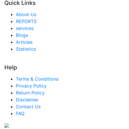
Quick Links
シンガポール 都市農業市場
About Us
東南アジア 都市農業市場
REPORTS
services
中東・アフリカ 都市農業市場
Blogs
アラブ首長国連邦 都市農業市場
Articles
Statistics
サウジアラビア 都市農業市場
南アフリカ 都市農業市場
Help
エジプト 都市農業市場
Terms & Conditions
ナイジェリア 都市農業市場
Privacy Policy
トルコ 都市農業市場
Return Policy
Disclaimer
中南米 都市農業市場
Contact Us
ブラジル 都市農業市場
FAQ
メキシコ 都市農業市場