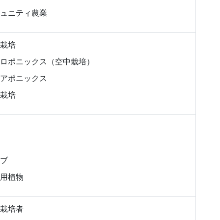
ュニティ農業
栽培
ロポニックス（空中栽培）
アポニックス
栽培
ブ
用植物
栽培者