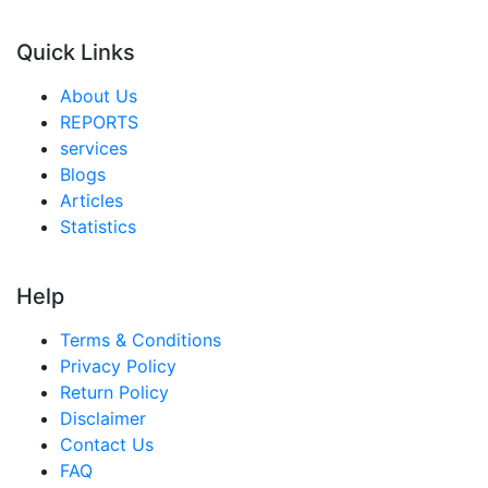
オーストラリア 都市農業市場
Quick Links
シンガポール 都市農業市場
About Us
東南アジア 都市農業市場
REPORTS
services
中東・アフリカ 都市農業市場
Blogs
アラブ首長国連邦 都市農業市場
Articles
Statistics
サウジアラビア 都市農業市場
南アフリカ 都市農業市場
Help
エジプト 都市農業市場
Terms & Conditions
ナイジェリア 都市農業市場
Privacy Policy
トルコ 都市農業市場
Return Policy
Disclaimer
中南米 都市農業市場
Contact Us
ブラジル 都市農業市場
FAQ