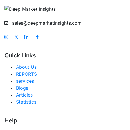
中国 都市農業市場
インド 都市農業市場
日本 都市農業市場
sales@deepmarketinsights.com
韓国 都市農業市場
𝕏
台湾 都市農業市場
オーストラリア 都市農業市場
Quick Links
シンガポール 都市農業市場
About Us
東南アジア 都市農業市場
REPORTS
services
中東・アフリカ 都市農業市場
Blogs
アラブ首長国連邦 都市農業市場
Articles
Statistics
サウジアラビア 都市農業市場
南アフリカ 都市農業市場
Help
エジプト 都市農業市場