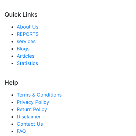
オーストラリア 都市農業市場
Quick Links
シンガポール 都市農業市場
About Us
東南アジア 都市農業市場
REPORTS
services
中東・アフリカ 都市農業市場
Blogs
アラブ首長国連邦 都市農業市場
Articles
Statistics
サウジアラビア 都市農業市場
南アフリカ 都市農業市場
Help
エジプト 都市農業市場
Terms & Conditions
ナイジェリア 都市農業市場
Privacy Policy
トルコ 都市農業市場
Return Policy
Disclaimer
中南米 都市農業市場
Contact Us
ブラジル 都市農業市場
FAQ