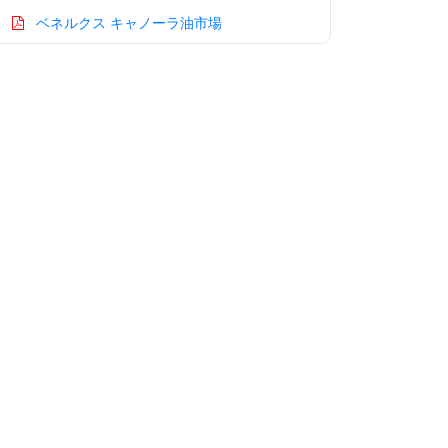
ベネルクス キャノーラ油市場
アジア太平洋 キャノーラ油市場
中国 キャノーラ油市場
インド キャノーラ油市場
日本 キャノーラ油市場
韓国 キャノーラ油市場
台湾 キャノーラ油市場
オーストラリア キャノーラ油市場
シンガポール キャノーラ油市場
東南アジア キャノーラ油市場
中東・アフリカ キャノーラ油市場
アラブ首長国連邦 キャノーラ油市場
サウジアラビア キャノーラ油市場