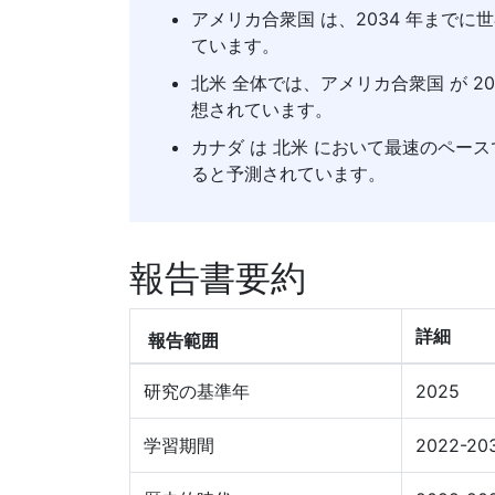
アメリカ合衆国 は、2034 年まで
ています。
北米 全体では、アメリカ合衆国 が 
想されています。
カナダ は 北米 において最速のペースで拡
ると予測されています。
報告書要約
詳細
報告範囲
研究の基準年
2025
学習期間
2022-20