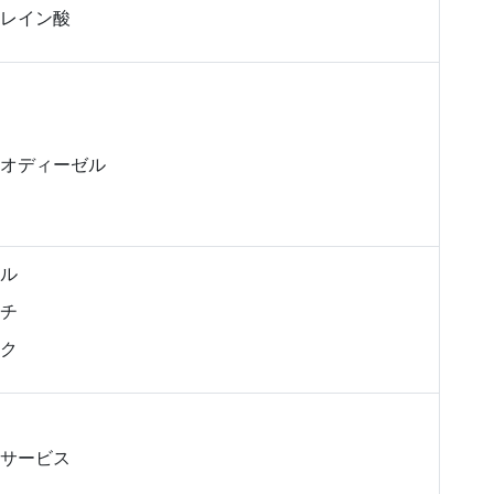
レイン酸
オディーゼル
ル
チ
ク
サービス