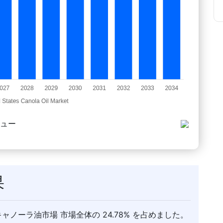
ビュー
果
キャノーラ油市場 市場全体の 24.78% を占めました。