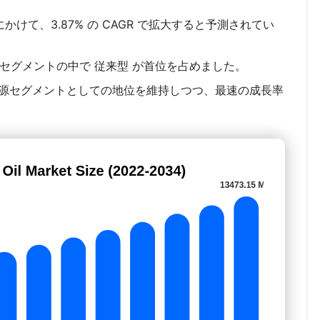
にかけて、3.87% の CAGR で拡大すると予測されてい
 セグメントの中で 従来型 が首位を占めました。
源セグメントとしての地位を維持しつつ、最速の成長率