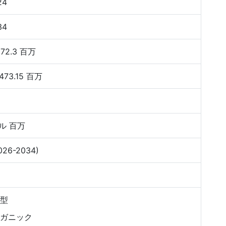
24
34
72.3 百万
473.15 百万
ル 百万
026-2034)
型
ガニック