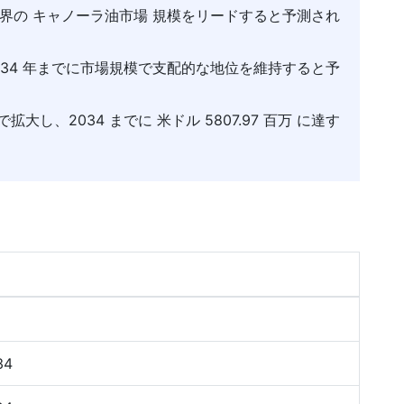
に世界の キャノーラ油市場 規模をリードすると予測され
2034 年までに市場規模で支配的な地位を維持すると予
大し、2034 までに 米ドル 5807.97 百万 に達す
34