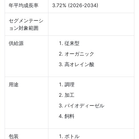
年平均成長率
3.72% (2026-2034)
セグメンテーシ
ョン対象範囲
供給源
従来型
オーガニック
高オレイン酸
用途
調理
加工
バイオディーゼル
飼料
包装
ボトル