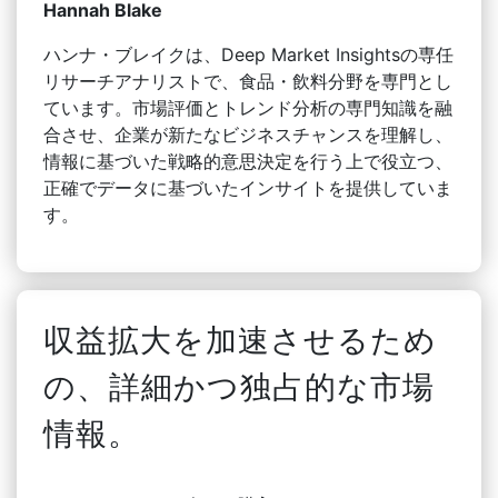
Hannah Blake
ハンナ・ブレイクは、Deep Market Insightsの専任
リサーチアナリストで、食品・飲料分野を専門とし
ています。市場評価とトレンド分析の専門知識を融
合させ、企業が新たなビジネスチャンスを理解し、
情報に基づいた戦略的意思決定を行う上で役立つ、
正確でデータに基づいたインサイトを提供していま
す。
収益拡大を加速させるため
の、詳細かつ独占的な市場
情報。