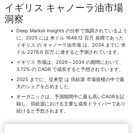
イギリス キャノーラ油市場
洞察
Deep Market Insights の分析で強調されているよう
に、2025 には 米ドル 1648.12 百万 規模であった
イギリス の キャノーラ油市場 は、2034 までに 米
ドル 2278.6 百万 に達すると予測されています。
イギリス 市場は、2026～2034 の期間において、
3.72% の CAGR で成長すると予想されています。
2025 までに、従来型 は 供給源 市場規模の中で最
大のシェアを占めました。
オーガニックは、予測期間中に最も高いCAGRを記
録し、供給源における主要な成長ドライバーであり
続けると予想されます。