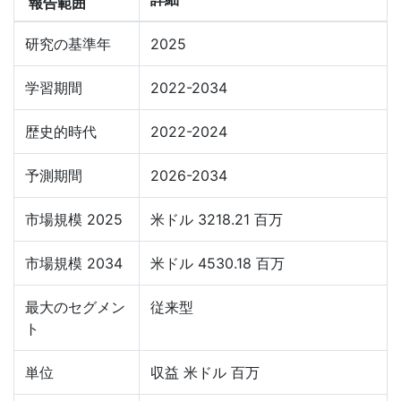
報告範囲
研究の基準年
2025
学習期間
2022-2034
歴史的時代
2022-2024
予測期間
2026-2034
市場規模 2025
米ドル 3218.21 百万
市場規模 2034
米ドル 4530.18 百万
最大のセグメン
従来型
ト
単位
収益 米ドル 百万