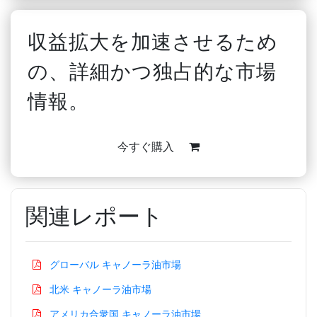
収益拡大を加速させるため
の、詳細かつ独占的な市場
情報。
今すぐ購入
関連レポート
グローバル キャノーラ油市場
北米 キャノーラ油市場
アメリカ合衆国 キャノーラ油市場