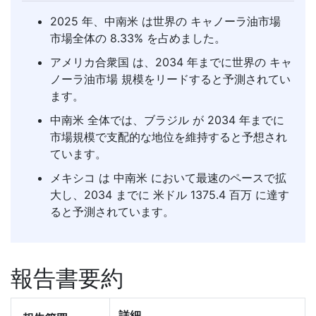
2025 年、中南米 は世界の キャノーラ油市場
市場全体の 8.33% を占めました。
アメリカ合衆国 は、2034 年までに世界の キャ
ノーラ油市場 規模をリードすると予測されてい
ます。
中南米 全体では、ブラジル が 2034 年までに
市場規模で支配的な地位を維持すると予想され
ています。
メキシコ は 中南米 において最速のペースで拡
大し、2034 までに 米ドル 1375.4 百万 に達す
ると予測されています。
報告書要約
詳細