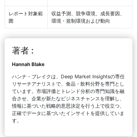
レポート対象範
収益予測、競争環境、成長要因、
囲
環境・規制環境および動向
著者 :
Hannah Blake
ハンナ・ブレイクは、Deep Market Insightsの専任
リサーチアナリストで、食品・飲料分野を専門とし
ています。市場評価とトレンド分析の専門知識を融
合させ、企業が新たなビジネスチャンスを理解し、
情報に基づいた戦略的意思決定を行う上で役立つ、
正確でデータに基づいたインサイトを提供していま
す。