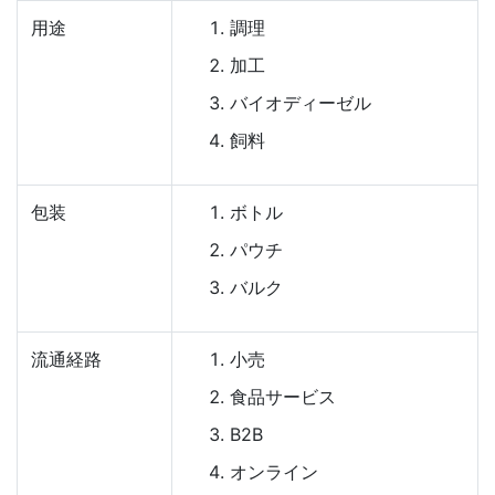
用途
調理
加工
バイオディーゼル
飼料
包装
ボトル
パウチ
バルク
流通経路
小売
食品サービス
B2B
オンライン