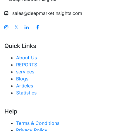
インド キャノーラ油市場
日本 キャノーラ油市場
sales@deepmarketinsights.com
韓国 キャノーラ油市場
𝕏
台湾 キャノーラ油市場
オーストラリア キャノーラ油市場
Quick Links
シンガポール キャノーラ油市場
About Us
東南アジア キャノーラ油市場
REPORTS
services
中東・アフリカ キャノーラ油市場
Blogs
アラブ首長国連邦 キャノーラ油市場
Articles
Statistics
サウジアラビア キャノーラ油市場
南アフリカ キャノーラ油市場
Help
エジプト キャノーラ油市場
Terms & Conditions
ナイジェリア キャノーラ油市場
Privacy Policy