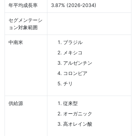
年平均成長率
3.87% (2026-2034)
セグメンテーシ
ョン対象範囲
中南米
ブラジル
メキシコ
アルゼンチン
コロンビア
チリ
供給源
従来型
オーガニック
高オレイン酸