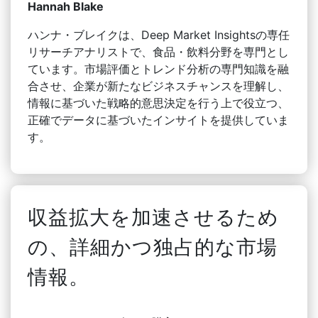
Hannah Blake
ハンナ・ブレイクは、Deep Market Insightsの専任
リサーチアナリストで、食品・飲料分野を専門とし
ています。市場評価とトレンド分析の専門知識を融
合させ、企業が新たなビジネスチャンスを理解し、
情報に基づいた戦略的意思決定を行う上で役立つ、
正確でデータに基づいたインサイトを提供していま
す。
収益拡大を加速させるため
の、詳細かつ独占的な市場
情報。