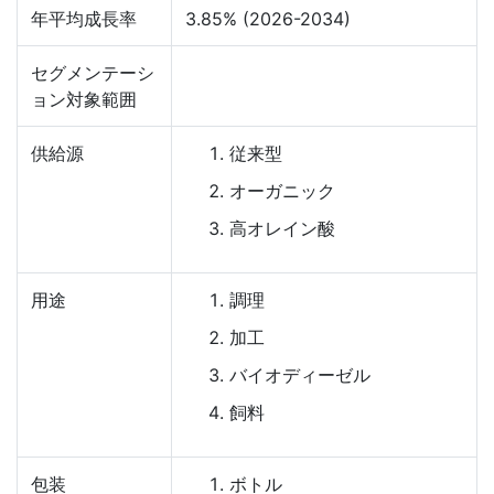
年平均成長率
3.85% (2026-2034)
セグメンテーシ
ョン対象範囲
供給源
従来型
オーガニック
高オレイン酸
用途
調理
加工
バイオディーゼル
飼料
包装
ボトル