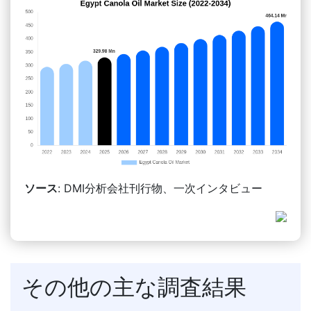
ソース
: DMI分析会社刊行物、一次インタビュー
その他の主な調査結果