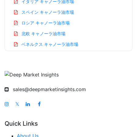
イタリア キャノーラ油市場
スペイン キャノーラ油市場
ロシア キャノーラ油市場
北欧 キャノーラ油市場
ベネルクス キャノーラ油市場
アジア太平洋 キャノーラ油市場
中国 キャノーラ油市場
インド キャノーラ油市場
日本 キャノーラ油市場
sales@deepmarketinsights.com
韓国 キャノーラ油市場
𝕏
台湾 キャノーラ油市場
オーストラリア キャノーラ油市場
Quick Links
シンガポール キャノーラ油市場
About Us