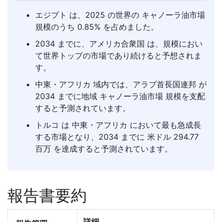
エジプト は、2025 の世界の キャノーラ油市場
規模のうち 0.85% を占めました。
2034 までに、アメリカ合衆国 は、規模におい
て世界トップの市場であり続けると予想されま
す。
中東・アフリカ 域内では、アラブ首長国連邦 が
2034 までに地域 キャノーラ油市場 規模を支配
すると予測されています。
トルコ は 中東・アフリカ において最も急成長
する市場となり、2034 までに 米ドル 294.77
百万 を達成すると予測されています。
報告書要約
詳細