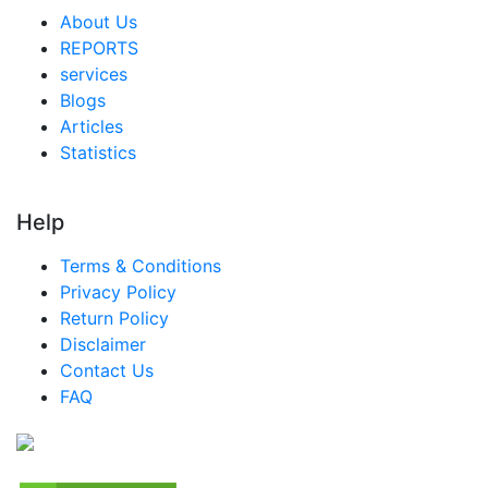
シンガポール キャノーラ油市場
About Us
東南アジア キャノーラ油市場
REPORTS
services
中東・アフリカ キャノーラ油市場
Blogs
アラブ首長国連邦 キャノーラ油市場
Articles
Statistics
サウジアラビア キャノーラ油市場
南アフリカ キャノーラ油市場
Help
エジプト キャノーラ油市場
Terms & Conditions
ナイジェリア キャノーラ油市場
Privacy Policy
トルコ キャノーラ油市場
Return Policy
Disclaimer
中南米 キャノーラ油市場
Contact Us
ブラジル キャノーラ油市場
FAQ
メキシコ キャノーラ油市場
アルゼンチン キャノーラ油市場