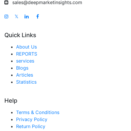
日本 ベビーパフおよびスナック市場
sales@deepmarketinsights.com
韓国 ベビーパフおよびスナック市場
𝕏
台湾 ベビーパフおよびスナック市場
オーストラリア ベビーパフおよびスナック市場
Quick Links
シンガポール ベビーパフおよびスナック市場
About Us
東南アジア ベビーパフおよびスナック市場
REPORTS
services
中東・アフリカ ベビーパフおよびスナック市場
Blogs
アラブ首長国連邦 ベビーパフおよびスナック市場
Articles
Statistics
サウジアラビア ベビーパフおよびスナック市場
南アフリカ ベビーパフおよびスナック市場
Help
エジプト ベビーパフおよびスナック市場
Terms & Conditions
ナイジェリア ベビーパフおよびスナック市場
Privacy Policy
トルコ ベビーパフおよびスナック市場
Return Policy