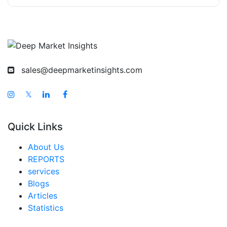
アジア太平洋 モダンなキャノピーベッド市場
中国 モダンなキャノピーベッド市場
インド モダンなキャノピーベッド市場
日本 モダンなキャノピーベッド市場
sales@deepmarketinsights.com
韓国 モダンなキャノピーベッド市場
𝕏
台湾 モダンなキャノピーベッド市場
オーストラリア モダンなキャノピーベッド市場
Quick Links
シンガポール モダンなキャノピーベッド市場
About Us
東南アジア モダンなキャノピーベッド市場
REPORTS
services
中東・アフリカ モダンなキャノピーベッド市場
Blogs
アラブ首長国連邦 モダンなキャノピーベッド市場
Articles
Statistics
サウジアラビア モダンなキャノピーベッド市場
南アフリカ モダンなキャノピーベッド市場