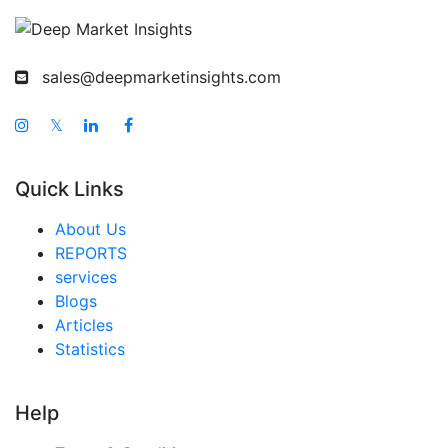
インド MICEマーケット
日本 MICEマーケット
sales@deepmarketinsights.com
韓国 MICEマーケット
𝕏
台湾 MICEマーケット
オーストラリア MICEマーケット
Quick Links
シンガポール MICEマーケット
About Us
東南アジア MICEマーケット
REPORTS
services
中東・アフリカ MICEマーケット
Blogs
アラブ首長国連邦 MICEマーケット
Articles
Statistics
サウジアラビア MICEマーケット
南アフリカ MICEマーケット
Help
エジプト MICEマーケット