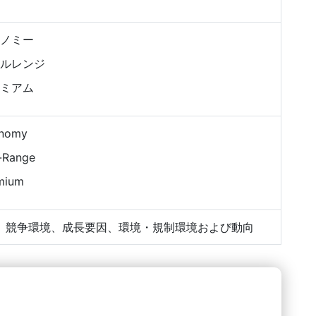
ノミー
ルレンジ
ミアム
nomy
-Range
mium
、競争環境、成長要因、環境・規制環境および動向